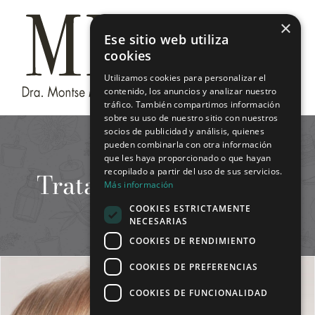
Saltar
×
al
Ese sitio web utiliza
contenido
cookies
Utilizamos cookies para personalizar el
contenido, los anuncios y analizar nuestro
tráfico. También compartimos información
sobre su uso de nuestro sitio con nuestros
socios de publicidad y análisis, quienes
pueden combinarla con otra información
que les haya proporcionado o que hayan
recopilado a partir del uso de sus servicios.
Tratamientos faciales
Más información
COOKIES ESTRICTAMENTE
NECESARIAS
COOKIES DE RENDIMIENTO
COOKIES DE PREFERENCIAS
COOKIES DE FUNCIONALIDAD