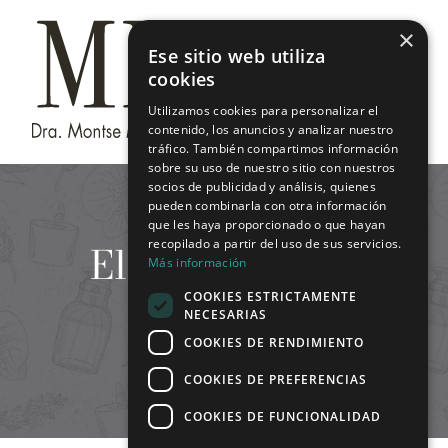
Saltar
×
al
Ese sitio web utiliza
contenido
cookies
Utilizamos cookies para personalizar el
contenido, los anuncios y analizar nuestro
tráfico. También compartimos información
sobre su uso de nuestro sitio con nuestros
socios de publicidad y análisis, quienes
pueden combinarla con otra información
que les haya proporcionado o que hayan
Eliminación de
recopilado a partir del uso de sus servicios.
Más información
arrugas
COOKIES ESTRICTAMENTE
NECESARIAS
COOKIES DE RENDIMIENTO
COOKIES DE PREFERENCIAS
COOKIES DE FUNCIONALIDAD