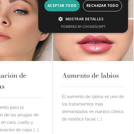
ACEPTAR TODO
RECHAZAR TODO
MOSTRAR DETALLES
POWERED BY COOKIESCRIPT
nación de
Aumento de labios
as
El aumento de labios es uno de
los tratamientos más
iento para la
demandados en nuestra clínica
ón de las arrugas de
de estética facial [...]
 en cara, cuello y
evación de cejas [...]