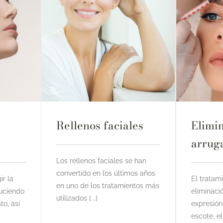
Rellenos faciales
Elimi
arrug
Los rellenos faciales se han
convertido en los últimos años
ir la
El tratam
en uno de los tratamientos más
duciendo
eliminaci
utilizados [...]
to, así
expresión
escote, el