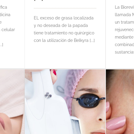
fica
La Biorev
dicina
llamada M
EL exceso de grasa localizada
e
un tratam
y no deseada de la papada
 celular
rejuvenece
tiene tratamiento no quirúrgico
mediante l
con la utilización de Belkyra [...]
.]
combinad
sustancias 