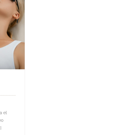
a el
eo
]