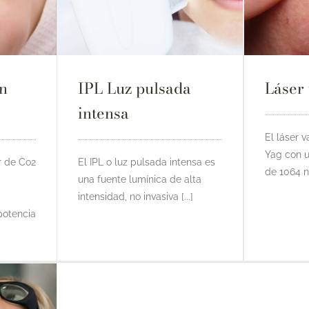
n
IPL Luz pulsada
Láser
intensa
El láser 
Yag con u
r de Co2
El IPL o luz pulsada intensa es
de 1064 nm
una fuente lumínica de alta
intensidad, no invasiva [...]
potencia