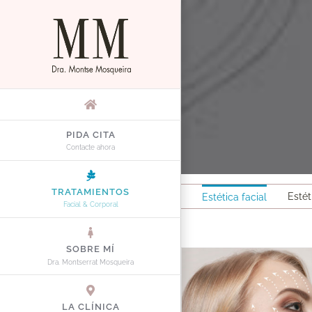
Saltar
al
contenido
PIDA CITA
Contacte ahora
TRATAMIENTOS
Estét
Estética facial
Facial & Corporal
SOBRE MÍ
Dra. Montserrat Mosqueira
LA CLÍNICA