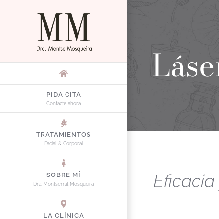
Saltar
al
contenido
Láse
PIDA CITA
Contacte ahora
TRATAMIENTOS
Facial & Corporal
Eficaci
SOBRE MÍ
Dra. Montserrat Mosqueira
LA CLÍNICA