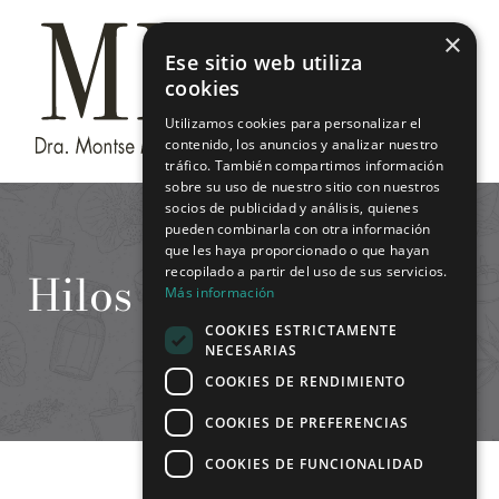
Saltar
×
al
Ese sitio web utiliza
contenido
cookies
Utilizamos cookies para personalizar el
contenido, los anuncios y analizar nuestro
tráfico. También compartimos información
sobre su uso de nuestro sitio con nuestros
socios de publicidad y análisis, quienes
pueden combinarla con otra información
que les haya proporcionado o que hayan
Hilos tensores faciales
recopilado a partir del uso de sus servicios.
Más información
COOKIES ESTRICTAMENTE
NECESARIAS
COOKIES DE RENDIMIENTO
COOKIES DE PREFERENCIAS
COOKIES DE FUNCIONALIDAD