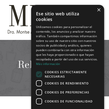
Saltar
×
al
Ese sitio web utiliza
contenido
cookies
Utilizamos cookies para personalizar el
contenido, los anuncios y analizar nuestro
tráfico. También compartimos información
sobre su uso de nuestro sitio con nuestros
socios de publicidad y análisis, quienes
pueden combinarla con otra información
que les haya proporcionado o que hayan
Rellenos faciales
recopilado a partir del uso de sus servicios.
Más información
COOKIES ESTRICTAMENTE
NECESARIAS
COOKIES DE RENDIMIENTO
COOKIES DE PREFERENCIAS
COOKIES DE FUNCIONALIDAD