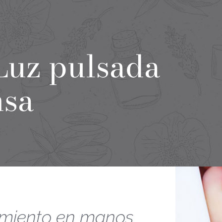
Luz pulsada
nsa
amiento en manos