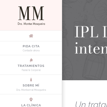
Saltar
al
contenido
IPL 
inte
PIDA CITA
Contacte ahora
TRATAMIENTOS
Facial & Corporal
SOBRE MÍ
Dra. Montserrat Mosqueira
Un trat
LA CLÍNICA