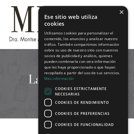
Saltar
×
al
Ese sitio web utiliza
contenido
cookies
Utilizamos cookies para personalizar el
contenido, los anuncios y analizar nuestro
tráfico. También compartimos información
sobre su uso de nuestro sitio con nuestros
socios de publicidad y análisis, quienes
pueden combinarla con otra información
que les haya proporcionado o que hayan
Láser vascular
recopilado a partir del uso de sus servicios.
Más información
COOKIES ESTRICTAMENTE
NECESARIAS
COOKIES DE RENDIMIENTO
COOKIES DE PREFERENCIAS
COOKIES DE FUNCIONALIDAD