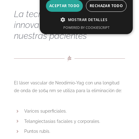
ACEPTAR TODO
RECHAZAR TODO
La tecnología más
MOSTRAR DETALLES
innovadora al servicio de
POWERED BY COOKIESCRIPT
nuestras pacientes
El láser vascular de Neodimio-Yag con una longitud
de onda de 1064 nm se utiliza para la eliminación de:
Varices superficiales.
Telangiectasias faciales y corporales.
Puntos rubís.