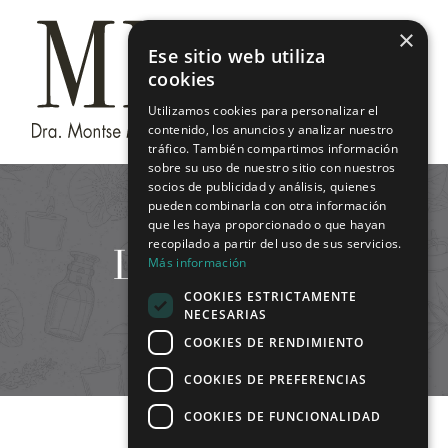
Saltar
×
al
Ese sitio web utiliza
contenido
cookies
Utilizamos cookies para personalizar el
contenido, los anuncios y analizar nuestro
tráfico. También compartimos información
sobre su uso de nuestro sitio con nuestros
socios de publicidad y análisis, quienes
pueden combinarla con otra información
que les haya proporcionado o que hayan
Laserterapia
recopilado a partir del uso de sus servicios.
Más información
COOKIES ESTRICTAMENTE
NECESARIAS
COOKIES DE RENDIMIENTO
COOKIES DE PREFERENCIAS
COOKIES DE FUNCIONALIDAD